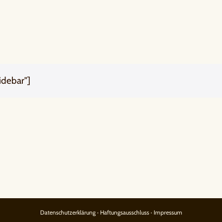
idebar"]
Datenschutzerklärung
·
Haftungsausschluss
·
Impressum